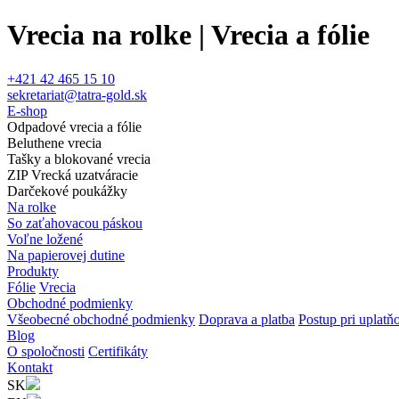
Vrecia na rolke | Vrecia a fólie
+421 42 465 15 10
sekretariat@tatra-gold.sk
E-shop
Odpadové vrecia a fólie
Beluthene vrecia
Tašky a blokované vrecia
ZIP Vrecká uzatváracie
Darčekové poukážky
Na rolke
So zaťahovacou páskou
Voľne ložené
Na papierovej dutine
Produkty
Fólie
Vrecia
Obchodné podmienky
Všeobecné obchodné podmienky
Doprava a platba
Postup pri uplatň
Blog
O spoločnosti
Certifikáty
Kontakt
SK