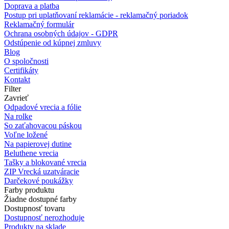
Doprava a platba
Postup pri uplatňovaní reklamácie - reklamačný poriadok
Reklamačný formulár
Ochrana osobných údajov - GDPR
Odstúpenie od kúpnej zmluvy
Blog
O spoločnosti
Certifikáty
Kontakt
Filter
Zavrieť
Odpadové vrecia a fólie
Na rolke
So zaťahovacou páskou
Voľne ložené
Na papierovej dutine
Beluthene vrecia
Tašky a blokované vrecia
ZIP Vrecká uzatváracie
Darčekové poukážky
Farby produktu
Žiadne dostupné farby
Dostupnosť tovaru
Dostupnosť nerozhoduje
Produkty na sklade