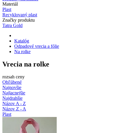
Materiál
Plast
Recyklovaný plast
Značky produktu
Tatra Gold
Katalóg
Odpadové vrecia a fólie
Na rolke
Vrecia na rolke
rozsah ceny
Obľúbené
Najnovšie
Najlacnejšie
Najdrahšie
Názov A - Z
Názov Z - A
Plast