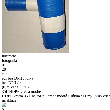
ilustračná
fotografia
0
28
eur
eur bez DPH / rolka
bez DPH / rolka
(0,35 eur s DPH)
35L HDPE vrecia modré
HDPE vrecia 35 L na rolke Farba : modrá Hrúbka : 11 my 20 ks vriec 
na sklade
0