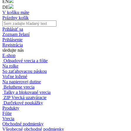
EN
DE
V košíku máte
Prázdny košík
Prihlásiť sa
Zoznam želaní
Prihlásenie
Registrácia
sledujte nás
E-shop
Odpadové vrecia a fólie
Na rolke
So zaťahovacou páskou
Voľne ložené
Na papierovej dutine
Beluthene vrecia
Tašky a blokované vrecia
ZIP Vrecká uzatváracie
Darčekové poukážky
Produkty
Fólie
Vrecia
Obchodné podmienky
Všeobecné obchodné podmienky