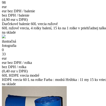
98
eur
eur bez DPH / balenie
bez DPH / balenie
(4,90 eur s DPH)
Darčekové balenie 60L vrecia ružové
60L ružové vrecia, 4 rolky balení, 15 ks na 1 rolke v priehľadnej ta
na sklade
ilustračná
fotografia
0
33
eur
eur bez DPH / rolka
bez DPH / rolka
(0,40 eur s DPH)
60L HDPE vrecia modré
HDPE vrecia 60 L na rolke Farba : modrá Hrúbka : 11 my 15 ks vriec 
na sklade