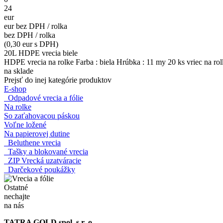
24
eur
eur bez DPH / rolka
bez DPH / rolka
(0,30 eur s DPH)
20L HDPE vrecia biele
HDPE vrecia na rolke Farba : biela Hrúbka : 11 my 20 ks vriec na rolk
na sklade
Prejsť do inej kategórie produktov
E-shop
Odpadové vrecia a fólie
Na rolke
So zaťahovacou páskou
Voľne ložené
Na papierovej dutine
Beluthene vrecia
Tašky a blokované vrecia
ZIP Vrecká uzatváracie
Darčekové poukážky
Ostatné
nechajte
na nás
TATRA GOLD spol. s r. o.