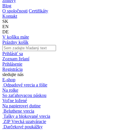
zmluvy
Blog
O spoločnosti
Certifikáty
Kontakt
SK
EN
DE
V košíku máte
Prázdny košík
Prihlásiť sa
Zoznam želaní
Prihlásenie
Registrácia
sledujte nás
E-shop
Odpadové vrecia a fólie
Na rolke
So zaťahovacou páskou
Voľne ložené
Na papierovej dutine
Beluthene vrecia
Tašky a blokované vrecia
ZIP Vrecká uzatváracie
Darčekové poukážky