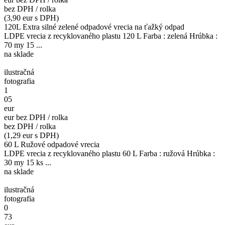
bez DPH / rolka
(3,90 eur s DPH)
120L Extra silné zelené odpadové vrecia na ťažký odpad
LDPE vrecia z recyklovaného plastu 120 L Farba : zelená Hrúbka :
70 my 15 ...
na sklade
ilustračná
fotografia
1
05
eur
eur bez DPH / rolka
bez DPH / rolka
(1,29 eur s DPH)
60 L Ružové odpadové vrecia
LDPE vrecia z recyklovaného plastu 60 L Farba : ružová Hrúbka :
30 my 15 ks ...
na sklade
ilustračná
fotografia
0
73