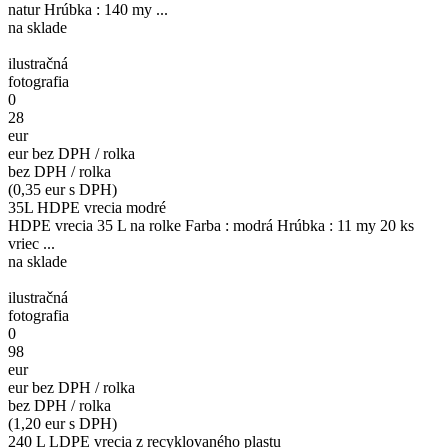
natur Hrúbka : 140 my ...
na sklade
ilustračná
fotografia
0
28
eur
eur bez DPH / rolka
bez DPH / rolka
(0,35 eur s DPH)
35L HDPE vrecia modré
HDPE vrecia 35 L na rolke Farba : modrá Hrúbka : 11 my 20 ks
vriec ...
na sklade
ilustračná
fotografia
0
98
eur
eur bez DPH / rolka
bez DPH / rolka
(1,20 eur s DPH)
240 L LDPE vrecia z recyklovaného plastu