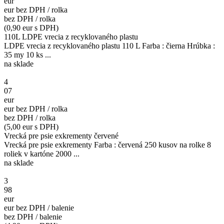
eur
eur bez DPH / rolka
bez DPH / rolka
(0,90 eur s DPH)
110L LDPE vrecia z recyklovaného plastu
LDPE vrecia z recyklovaného plastu 110 L Farba : čierna Hrúbka :
35 my 10 ks ...
na sklade
4
07
eur
eur bez DPH / rolka
bez DPH / rolka
(5,00 eur s DPH)
Vrecká pre psie exkrementy červené
Vrecká pre psie exkrementy Farba : červená 250 kusov na rolke 8
roliek v kartóne 2000 ...
na sklade
3
98
eur
eur bez DPH / balenie
bez DPH / balenie