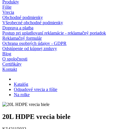
Produkty
Fólie
Vrecia
Obchodné podmienky
Všeobecné obchodné podmienky
Doprava a platba
Postup pri uplatňovaní reklamácie - reklamačný poriadok
Reklamačný formulár
Ochrana osobných údajov - GDPR
Odstúpenie od kúpnej zmluvy
Blog
O spoločnosti
Certifikáty
Kontakt
Katalóg
Odpadové vrecia a fólie
Na rolke
20L HDPE vrecia biele
K542115032