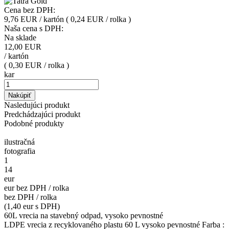
Cena bez DPH:
9,76 EUR / kartón
( 0,24 EUR / rolka )
Naša cena s DPH:
Na sklade
12,00
EUR
/
kartón
( 0,30 EUR / rolka )
kar
Nakúpiť
Nasledujúci produkt
Predchádzajúci produkt
Podobné produkty
ilustračná
fotografia
1
14
eur
eur bez DPH / rolka
bez DPH / rolka
(1,40 eur s DPH)
60L vrecia na stavebný odpad, vysoko pevnostné
LDPE vrecia z recyklovaného plastu 60 L vysoko pevnostné Farba :