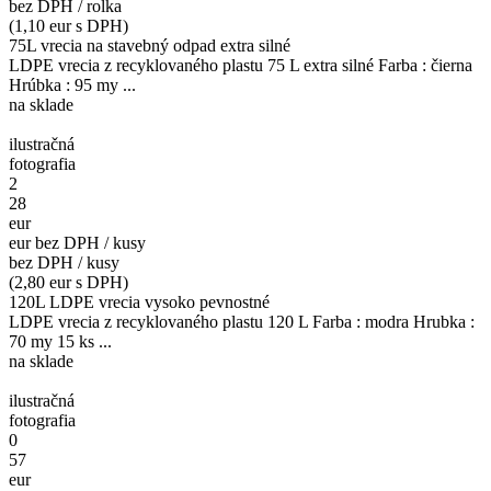
bez DPH / rolka
(1,10 eur s DPH)
75L vrecia na stavebný odpad extra silné
LDPE vrecia z recyklovaného plastu 75 L extra silné Farba : čierna
Hrúbka : 95 my ...
na sklade
ilustračná
fotografia
2
28
eur
eur bez DPH / kusy
bez DPH / kusy
(2,80 eur s DPH)
120L LDPE vrecia vysoko pevnostné
LDPE vrecia z recyklovaného plastu 120 L Farba : modra Hrubka :
70 my 15 ks ...
na sklade
ilustračná
fotografia
0
57
eur