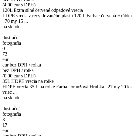
(4,00 eur s DPH)
120L Extra silné červené odpadové vrecia
LDPE vrecia z recyklovaného plastu 120 L Farba : červená Hrúbka
: 70 my 15 ...
na sklade
ilustračná
fotografia
0
73
eur
eur bez DPH / rolka
bez DPH / rolka
(0,90 eur s DPH)
35L HDPE vrecia na rolke
HDPE vrecia 35 L na rolke Farba : oranžová Hrúbka : 27 my 20 ks
vriec ...
na sklade
ilustračná
fotografia
3
17
eur
eur bez DPH / rolka