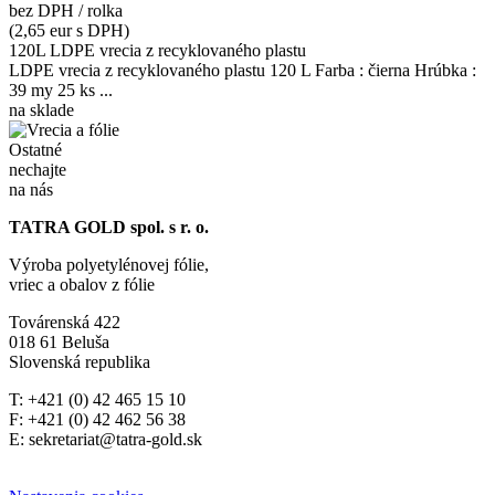
bez DPH / rolka
(2,65 eur s DPH)
120L LDPE vrecia z recyklovaného plastu
LDPE vrecia z recyklovaného plastu 120 L Farba : čierna Hrúbka :
39 my 25 ks ...
na sklade
Ostatné
nechajte
na nás
TATRA GOLD spol. s r. o.
Výroba polyetylénovej fólie,
vriec a obalov z fólie
Továrenská 422
018 61 Beluša
Slovenská republika
T: +421 (0) 42 465 15 10
F: +421 (0) 42 462 56 38
E: sekretariat@tatra-gold.sk