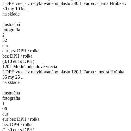
LDPE vrecia z recyklovaného plastu 240 L Farba : čierna Hrúbka :
30 my 10 ks ...
na sklade
ilustračná
fotografia
2
52
eur
eur bez DPH / rolka
bez DPH / rolka
(3,10 eur s DPH)
120L Modré odpadové vrecia
LDPE vrecia z recyklovaného plastu 120 L Farba : modrá Hrúbka :
35 my 25 ...
na sklade
ilustračná
fotografia
1
06
eur
eur bez DPH / rolka
bez DPH / rolka
(1,30 eur s DPH)