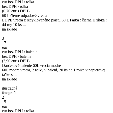
eur bez DPH / rolka
bez DPH / rolka
(0,70 eur s DPH)
60 L čierne odpadové vrecia
LDPE vrecia z recyklovaného plastu 60 L Farba : čierna Hrúbka :
44 my 10 ks ...
na sklade
3
17
eur
eur bez DPH / balenie
bez DPH / balenie
(3,90 eur s DPH)
Darčekové balenie 60L vrecia modré
60L modré vrecia, 2 rolky v balení, 20 ks na 1 rolke v papierovej
taške s ...
na sklade
ilustračná
fotografia
2
15
eur
eur bez DPH / rolka