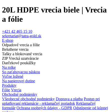
20L HDPE vrecia biele | Vrecia
a fólie
+421 42 465 15 10
sekretariat@tatra-gold.sk
E-shop
Odpadové vrecia a fólie
Beluthene vrecia
Tašky a blokované vrecia
ZIP Vrecká uzatváracie
Darčekové poukážky
Na rolke
So zaťahovacou páskou
Voľne ložené
Na papierovej dutine
Produkty
Fólie
Vrecia
Obchodné podmienky
Všeobecné obchodné podmienky
Doprava a platba
Postup pri
uplatňovaní reklamácie - reklamačný poriadok
Reklamačný
formulár
Ochrana osobných údajov - GDPR
Odstúpenie od kúpnej