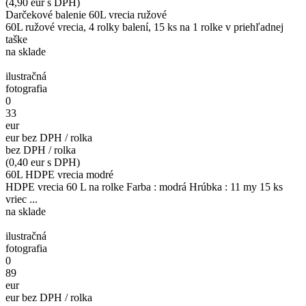
(4,90 eur s DPH)
Darčekové balenie 60L vrecia ružové
60L ružové vrecia, 4 rolky balení, 15 ks na 1 rolke v priehľadnej
taške
na sklade
ilustračná
fotografia
0
33
eur
eur bez DPH / rolka
bez DPH / rolka
(0,40 eur s DPH)
60L HDPE vrecia modré
HDPE vrecia 60 L na rolke Farba : modrá Hrúbka : 11 my 15 ks
vriec ...
na sklade
ilustračná
fotografia
0
89
eur
eur bez DPH / rolka