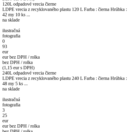
120L odpadové vrecia čierne
LDPE vrecia z recyklovaného plastu 120 L Farba : čierna Hrúbka :
42 my 10 ks ...
na sklade
ilustračná
fotografia
0
93
eur
eur bez DPH / rolka
bez DPH / rolka
(1,15 eur s DPH)
240L odpadové vrecia čierne
LDPE vrecia z recyklovaného plastu 240 L Farba : čierna Hrúbka :
48 my 5 ks ...
na sklade
ilustračná
fotografia
3
25
eur
eur bez DPH / rolka
bez DPH / rolka