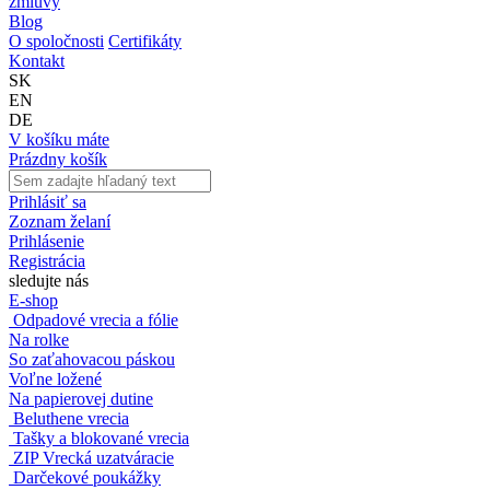
zmluvy
Blog
O spoločnosti
Certifikáty
Kontakt
SK
EN
DE
V košíku máte
Prázdny košík
Prihlásiť sa
Zoznam želaní
Prihlásenie
Registrácia
sledujte nás
E-shop
Odpadové vrecia a fólie
Na rolke
So zaťahovacou páskou
Voľne ložené
Na papierovej dutine
Beluthene vrecia
Tašky a blokované vrecia
ZIP Vrecká uzatváracie
Darčekové poukážky