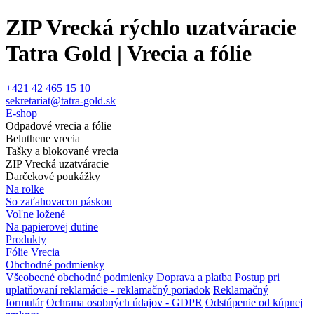
ZIP Vrecká rýchlo uzatváracie
Tatra Gold | Vrecia a fólie
+421 42 465 15 10
sekretariat@tatra-gold.sk
E-shop
Odpadové vrecia a fólie
Beluthene vrecia
Tašky a blokované vrecia
ZIP Vrecká uzatváracie
Darčekové poukážky
Na rolke
So zaťahovacou páskou
Voľne ložené
Na papierovej dutine
Produkty
Fólie
Vrecia
Obchodné podmienky
Všeobecné obchodné podmienky
Doprava a platba
Postup pri
uplatňovaní reklamácie - reklamačný poriadok
Reklamačný
formulár
Ochrana osobných údajov - GDPR
Odstúpenie od kúpnej