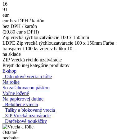
16
91
eur
eur bez DPH / kartón
bez DPH / kartón
(20,80 eur s DPH)
Zip vrecká rýchlouzatváracie 100 x 150 mm
LDPE Zip vrecká rýchlouzatváracie 100 x 150mm Farba :
transparent 100 ks vriec v balíku 10 ...
na sklade
ZIP Vrecká rýchlo uzatváracie
Prejsť do inej kategórie produktov
E-shop
Odpadové vrecia a fólie
Na rolke
So zaťahovacou páskou
Voľne ložené
Na papierovej dutine
Beluthene vrecia
Tašky a blokované vrecia
ZIP Vrecká uzatváracie
Darčekové poukážky
Ostatné
nechajte