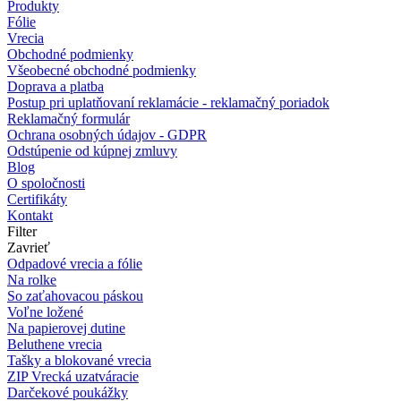
Produkty
Fólie
Vrecia
Obchodné podmienky
Všeobecné obchodné podmienky
Doprava a platba
Postup pri uplatňovaní reklamácie - reklamačný poriadok
Reklamačný formulár
Ochrana osobných údajov - GDPR
Odstúpenie od kúpnej zmluvy
Blog
O spoločnosti
Certifikáty
Kontakt
Filter
Zavrieť
Odpadové vrecia a fólie
Na rolke
So zaťahovacou páskou
Voľne ložené
Na papierovej dutine
Beluthene vrecia
Tašky a blokované vrecia
ZIP Vrecká uzatváracie
Darčekové poukážky