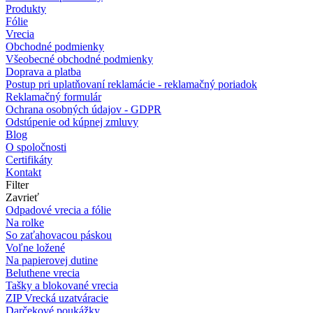
Produkty
Fólie
Vrecia
Obchodné podmienky
Všeobecné obchodné podmienky
Doprava a platba
Postup pri uplatňovaní reklamácie - reklamačný poriadok
Reklamačný formulár
Ochrana osobných údajov - GDPR
Odstúpenie od kúpnej zmluvy
Blog
O spoločnosti
Certifikáty
Kontakt
Filter
Zavrieť
Odpadové vrecia a fólie
Na rolke
So zaťahovacou páskou
Voľne ložené
Na papierovej dutine
Beluthene vrecia
Tašky a blokované vrecia
ZIP Vrecká uzatváracie
Darčekové poukážky