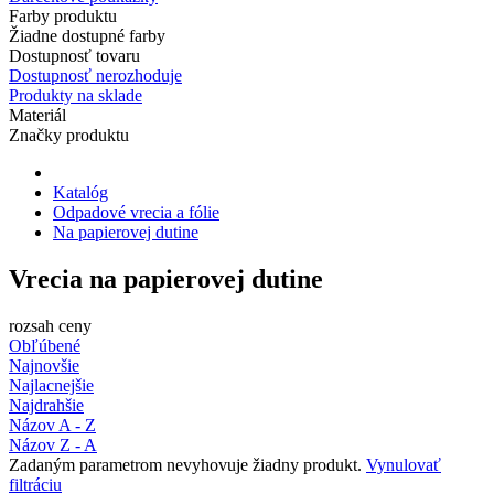
Farby produktu
Žiadne dostupné farby
Dostupnosť tovaru
Dostupnosť nerozhoduje
Produkty na sklade
Materiál
Značky produktu
Katalóg
Odpadové vrecia a fólie
Na papierovej dutine
Vrecia na papierovej dutine
rozsah ceny
Obľúbené
Najnovšie
Najlacnejšie
Najdrahšie
Názov A - Z
Názov Z - A
Zadaným parametrom nevyhovuje žiadny produkt.
Vynulovať
filtráciu