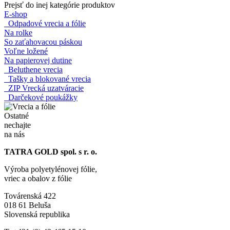
Prejsť do inej kategórie produktov
E-shop
Odpadové vrecia a fólie
Na rolke
So zaťahovacou páskou
Voľne ložené
Na papierovej dutine
Beluthene vrecia
Tašky a blokované vrecia
ZIP Vrecká uzatváracie
Darčekové poukážky
Ostatné
nechajte
na nás
TATRA GOLD spol. s r. o.
Výroba polyetylénovej fólie,
vriec a obalov z fólie
Továrenská 422
018 61 Beluša
Slovenská republika