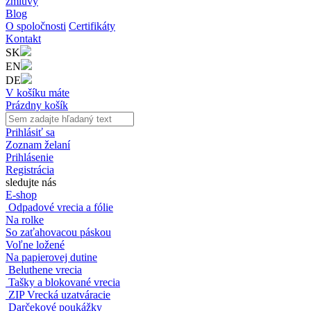
zmluvy
Blog
O spoločnosti
Certifikáty
Kontakt
SK
EN
DE
V košíku máte
Prázdny košík
Prihlásiť sa
Zoznam želaní
Prihlásenie
Registrácia
sledujte nás
E-shop
Odpadové vrecia a fólie
Na rolke
So zaťahovacou páskou
Voľne ložené
Na papierovej dutine
Beluthene vrecia
Tašky a blokované vrecia
ZIP Vrecká uzatváracie
Darčekové poukážky