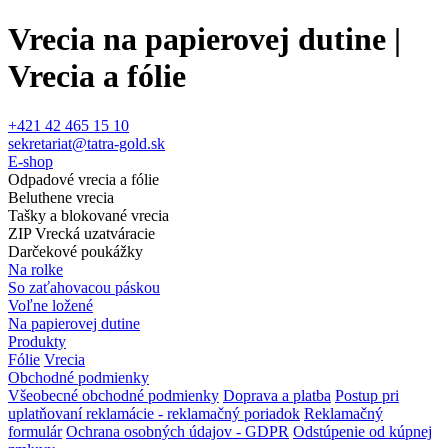
Vrecia na papierovej dutine |
Vrecia a fólie
+421 42 465 15 10
sekretariat@tatra-gold.sk
E-shop
Odpadové vrecia a fólie
Beluthene vrecia
Tašky a blokované vrecia
ZIP Vrecká uzatváracie
Darčekové poukážky
Na rolke
So zaťahovacou páskou
Voľne ložené
Na papierovej dutine
Produkty
Fólie
Vrecia
Obchodné podmienky
Všeobecné obchodné podmienky
Doprava a platba
Postup pri
uplatňovaní reklamácie - reklamačný poriadok
Reklamačný
formulár
Ochrana osobných údajov - GDPR
Odstúpenie od kúpnej